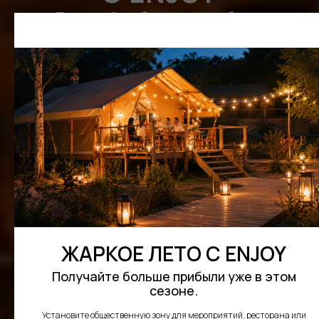
Получайте больше прибыли
уже в этом сезоне
Установите общественную зону для
мероприятий, ресторана или
свадебной площадки уже этим
летом! Скидка 20% на Пати-тенты
и Пати-тенты Панорама
до 31 августа.
РАССЧИТАТЬ СТОИМОСТЬ
ПОЛУЧИТЬ КОНСУЛЬТАЦИЮ
ЖАРКОЕ ЛЕТО С ENJOY
Получайте больше прибыли уже в этом
сезоне.
Установите общественную зону для мероприятий, ресторана или