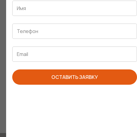
При самостоятельном внесении изменений в
конструкцию изделия или использования модуля не
по назначению.
Дефекты, полученные или
выявленные в ходе эксплуатации
продукции, определяет экспертиза
ОСТАВИТЬ ЗАЯВКУ
компании ENJOY или независимая
экспертиза, проводимая согласно
законодательству РФ.