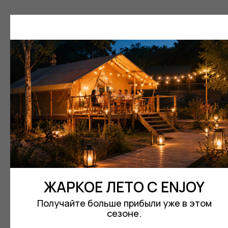
«ЦИВИЛИЗАЦИЯ»
«ABRAU GLAMPING»
«И
ПРИКЛЮЧЕНЧЕСКИЙ
КРАСНОДАРСКИЙ КРАЙ
ИР
ЛАГЕРЬ ДЛЯ ДЕТЕЙ
О.
СМОТРЕТЬ ВСЕ ПРОЕКТЫ
ЖАРКОЕ ЛЕТО С ENJOY
Получайте больше прибыли уже в этом
сезоне.