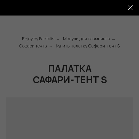
+7 (991) 572-85-58
Enjoy by Fantalis
→
Модули для глэмпинга
→
Сафари тенты
→
Купить палатку Сафари-тент S
ПАЛАТКА
САФАРИ-ТЕНТ S