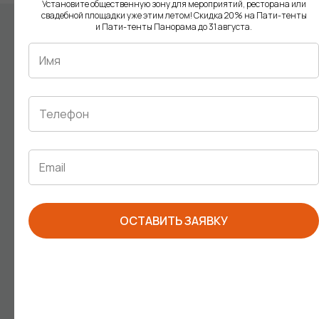
Установите общественную зону для мероприятий, ресторана или
свадебной площадки уже этим летом! Скидка 20% на Пати-тенты
и Пати-тенты Панорама до 31 августа.
СОЗДАЙТЕ ВАШ
ИДЕАЛЬНЫЙ МОДУЛЬ
УЗНАЙТЕ КАКОЙ МОДУЛЬ
ПОДХОДИТ ИМЕННО ВАМ
ОСТАВИТЬ ЗАЯВКУ
ПОЛУЧИТЬ КАТАЛОГ