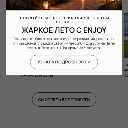
ПОЛУЧАЙТЕ БОЛЬШЕ ПРИБЫЛИ УЖЕ В ЭТОМ
СЕЗОНЕ
ЖАРКОЕ ЛЕТО С ENJOY
Установите общественную зону для мероприятий, ресторана
или свадебной площадки уже этим летом! Скидка 20% на Пати-
тенты и Пати-тенты Панорама до 31 августа.
УЗНАТЬ ПОДРОБНОСТИ
«ЦИВИЛИЗАЦИЯ»
«ABRAU GLAMPING»
«И
ПРИКЛЮЧЕНЧЕСКИЙ
КРАСНОДАРСКИЙ КРАЙ
ИР
ЛАГЕРЬ ДЛЯ ДЕТЕЙ
О.
СМОТРЕТЬ ВСЕ ПРОЕКТЫ