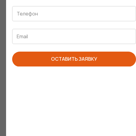
предпринимателей в сфере развития
внутреннего туризма.
Темы лектория:
Глэмпинги как важнейшая ниша в
развитии внутреннего туризма
ОСТАВИТЬ ЗАЯВКУ
Начало работ глэмпинга: от покупки
модуля и строительства до найма
персонала и управления им
Выбор земли под глэмпинг, оформление
земли
Мастер-класс
“Помощь в субсидировании”
.
Вопросы-ответы
Как
разработать архитектурную
концепцию
и зачем она нужна