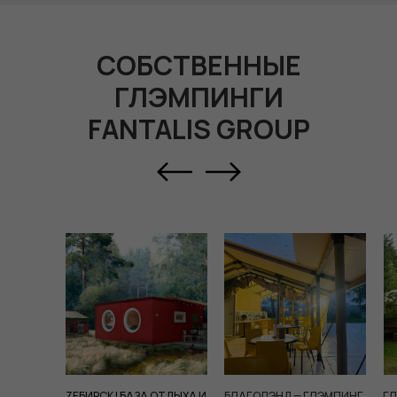
СОБСТВЕННЫЕ
ГЛЭМПИНГИ
FANTALIS GROUP
ZEБИРСК | БАЗА ОТДЫХА И
БЛАГОЛЭНД — ГЛЭМПИНГ
ГЛ