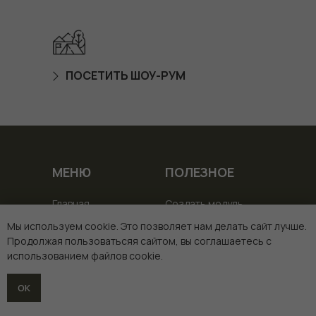
ПОСЕТИТЬ ШОУ-РУМ
МЕНЮ
ПОЛЕЗНОЕ
Главная
Создать модуль
Модули
Получить гайд
Мы используем cookie. Это позволяет нам делать сайт лучше.
Продолжая пользоватьсяя сайтом, вы соглашаетесь с
Акции
Получить каталог
использованием файлов cookie.
Campworking
ОК
Услуги
Франшиза